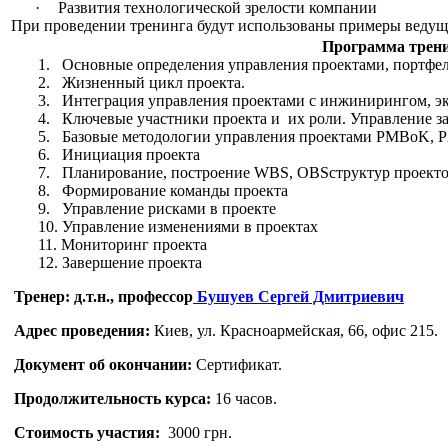
·
Развития технологической зрелости компании
При проведении тренинга будут использованы примеры веду
Программа тренинг
1.
Основные определения управления проектами, портфе
2.
Жизненный цикл проекта.
3.
Интеграция управления проектами с инжинирингом, эк
4.
Ключевые участники проекта и
их роли. Управление з
5.
Базовые методологии управления проектами PMBoK, Р2
6.
Инициация проекта
7.
Планирование, построение WBS, OBSструктур проектов
8.
Формирование команды проекта
9.
Управление рисками в проекте
10.
Управление изменениями в проектах
11.
Мониторинг проекта
12.
Завершение проекта
Тренер:
д.т.н., профессор
Бушуев Сергей Дмитриевич
Адрес проведения:
Киев, ул. Красноармейская, 66, офис 215.
Документ об окончании:
Сертификат.
Продолжительность курса:
16 часов.
Стоимость участия:
3000 грн.