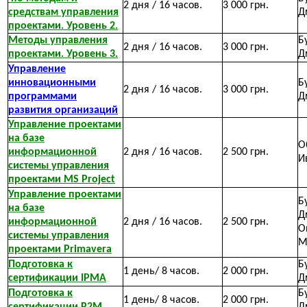
2 дня / 16 часов.
3 000 грн.
средствам управления
Д
проектами. Уровень 2.
Методы управления
Б
2 дня / 16 часов.
3 000 грн.
проектами. Уровень 3.
Д
Управление
инновационными
Б
2 дня / 16 часов.
3 000 грн.
программами
Д
развития организаций
Управление проектами
на базе
О
информационной
2 дня / 16 часов.
2 500 грн.
И
системы управления
проектами MS Project
Управление проектами
Б
на базе
Д
информационной
2 дня / 16 часов.
2 500 грн.
О
системы управления
М
проектами Primavera
Подготовка к
Б
1 день/ 8 часов.
2 000 грн.
сертификации IPMA
Д
Подготовка к
Б
1 день/ 8 часов.
2 000 грн.
сертификации P2M
Д