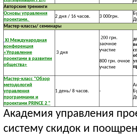
Авторские тренинги
Основы управления
Б
2 дня / 16 часов.
3 000грн.
проектами.
Д
Мастер-классы/ семинары
200
грн.
д
XI Международная
заочное
в
конференция
с
участие
«Управление
3 дня
о
проектами в развитии
у
800 грн. очное
общества»
п
участие
Мастер-класс "Обзор
методологий
А
управления
1 день/ 8 часов.
-
Б
программами и
Д
проектами PRINCE 2 "
Академия управления про
систему скидок и поощрен