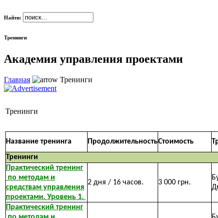
Найти:
Тренинги
Академия управления проектами
Главная
Тренинги
Тренинги
Название тренинга
Продолжительность
Стоимость
Т
Тренинги
Практический тренинг
по методам и
Б
2 дня / 16 часов.
3 000 грн.
средствам управления
Д
проектами. Уровень 1.
Практический тренинг
по методам и
Б