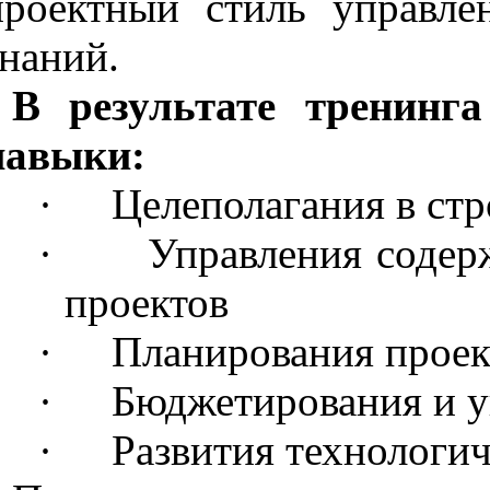
проектный стиль управле
знаний.
В результате тренинг
навыки:
·
Целеполагания в ст
·
Управления содер
проектов
·
Планирования проек
·
Бюджетирования и у
·
Развития технологи