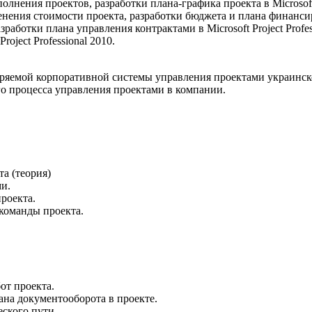
нения проектов, разработки плана-графика проекта в Microsoft P
ения стоимости проекта, разработки бюджета и плана финансирова
аботки плана управления контрактами в Microsoft Project Profes
roject Professional 2010.
дряемой корпоративной системы управления проектами украинск
о процесса управления проектами в компании.
а (теория)
и.
роекта.
команды проекта.
от проекта.
на документооборота в проекте.
еского пути.