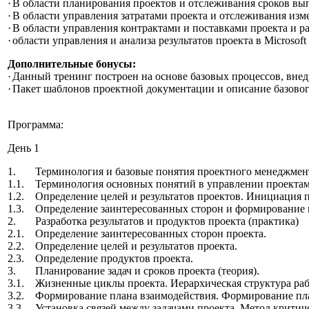
·
В области планирования проектов и отслеживания сроков выпол
·
В области управления затратами проекта и отслеживания измен
·
В области управления контрактами и поставками проекта и разр
·
области управления и анализа результатов проекта в Microsoft P
Дополнительные бонусы:
·
Данный тренинг построен на основе базовых процессов, вне
·
Пакет шаблонов проектной документации и описание базовог
Программа:
День 1
1. Терминология и базовые понятия проектного менеджмент
1.1. Терминология основных понятий в управлении проектам
1.2. Определение целей и результатов проектов. Инициация п
1.3. Определение заинтересованных сторон и формирование 
2. Разработка результатов и продуктов проекта (практика)
2.1. Определение заинтересованных сторон проекта.
2.2. Определение целей и результатов проекта.
2.3. Определение продуктов проекта.
3. Планирование задач и сроков проекта (теория).
3.1. Жизненные циклы проекта. Иерархическая структура раб
3.2. Формирование плана взаимодействия. Формирование пла
3.3. Установка связей между задачами проекта. Метод критич