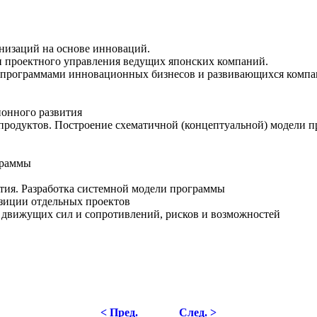
анизаций на основе инноваций.
 проектного управления ведущих японских компаний.
 программами инновационных бизнесов и развивающихся компан
онного развития
е продуктов. Построение схематичной (концептуальной) модел
граммы
тия. Разработка системной модели программы
озиции отдельных проектов
 движущих сил и сопротивлений, рисков и возможностей
< Пред.
След. >