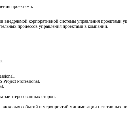
ления проектами.
ов внедряемой корпоративной системы управления проектами ук
тельных процессов управления проектами в компании.
а.
essional
.
S
Project
Professional
.
al
.
а заинтересованных сторон.
 рисковых событий и мероприятий минимизации негативных по